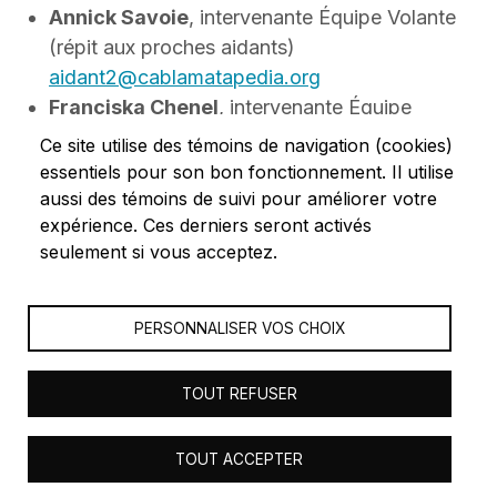
Annick Savoie
, intervenante Équipe Volante
(répit aux proches aidants)
aidant2@cablamatapedia.org
Franciska Chenel
, intervenante Équipe
Volante (répit aux proches aidants)
Ce site utilise des témoins de navigation (cookies)
aidant@cablamatapedia.org
essentiels pour son bon fonctionnement. Il utilise
Anick Ouellet
, animatrice Centre de jour
aussi des témoins de suivi pour améliorer votre
expérience. Ces derniers seront activés
cdj@cablamatapedia.org
seulement si vous acceptez.
Les ressources du Centre comptent douze (12)
employés.es, ainsi que de cent soixante cinq (165)
PERSONNALISER VOS CHOIX
bénévoles inscrits.
TOUT REFUSER
© 2023 Les Centres d'actions bénévoles du Bas-Saint-
TOUT ACCEPTER
Laurent - Tous droits réservés - Réalisation
Orizon Média