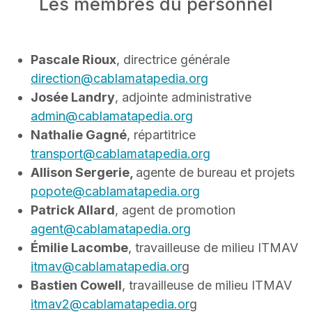
Les membres du personnel
Pascale Rioux
, directrice générale
direction@cablamatapedia.org
Josée Landry
, adjointe administrative
admin@cablamatapedia.org
Nathalie Gagné
, répartitrice
transport@cablamatapedia.org
Allison Sergerie,
agente de bureau et projets
popote@cablamatapedia.org
Patrick Allard
, agent de promotion
agent@cablamatapedia.org
Émilie Lacombe
, travailleuse de milieu ITMAV
itmav@cablamatapedia.or
g
Bastien Cowell
, travailleuse de milieu ITMAV
itmav2@cablamatapedia.or
g