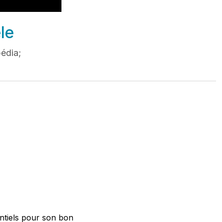
le
pédia;
entiels pour son bon