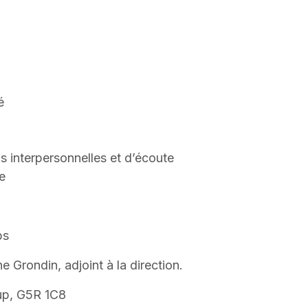
é
s interpersonnelles et d’écoute
le
ps
 Grondin, adjoint à la direction.
oup, G5R 1C8