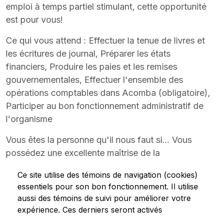
emploi à temps partiel stimulant, cette opportunité
est pour vous!
Ce qui vous attend : Effectuer la tenue de livres et
les écritures de journal, Préparer les états
financiers, Produire les paies et les remises
gouvernementales, Effectuer l'ensemble des
opérations comptables dans Acomba (obligatoire),
Participer au bon fonctionnement administratif de
l'organisme
Vous êtes la personne qu'il nous faut si... Vous
possédez une excellente maîtrise de la
comptabilité, Les états financiers et les écritures
Ce site utilise des témoins de navigation (cookies)
comptables n'ont plus de secrets pour vous, Vous
essentiels pour son bon fonctionnement. Il utilise
maîtrisez Acomba (essentiel), Vous êtes à l'aise
aussi des témoins de suivi pour améliorer votre
avec Excel et les outils informatiques, Vous aimez
expérience. Ces derniers seront activés